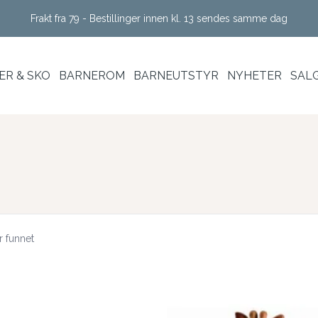
Frakt fra 79 - Bestillinger innen kl. 13 sendes samme dag
R & SKO
BARNEROM
BARNEUTSTYR
NYHETER
SAL
r funnet