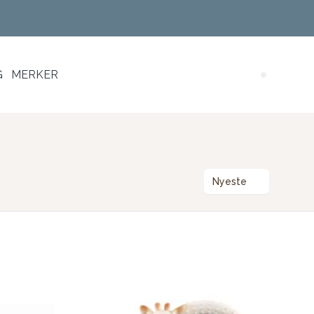
G
MERKER
Search (
Nyeste