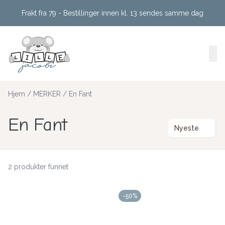
Skip to main content
Frakt fra 79 - Bestillinger innen kl. 13 sendes samme dag
Hjem
/
MERKER
/
En Fant
En Fant
Nyeste
2 produkter funnet
-50%