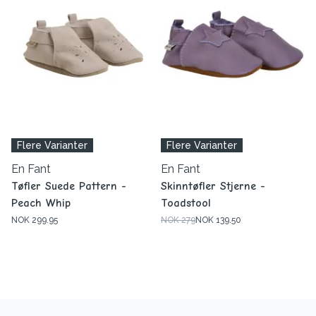
Flere Varianter
Flere Varianter
En Fant
En Fant
Tøfler Suede Pattern -
Skinntøfler Stjerne -
Peach Whip
Toadstool
NOK 299.95
NOK 279
NOK 139.50