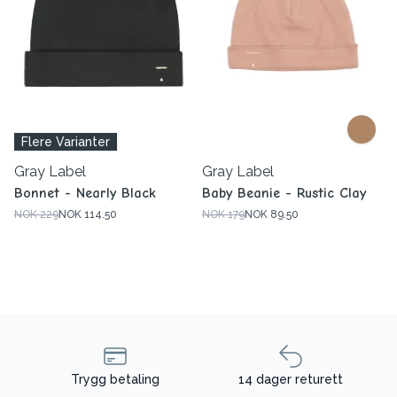
Flere Varianter
Gray Label
Gray Label
Bonnet - Nearly Black
Baby Beanie - Rustic Clay
NOK 229
NOK 114.50
NOK 179
NOK 89.50
Trygg betaling
14 dager returett