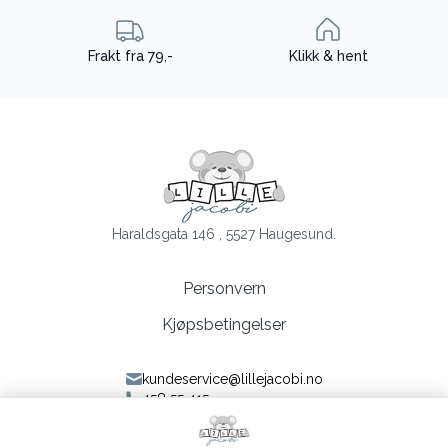
Frakt fra 79,-
Klikk & hent
Haraldsgata 146 , 5527 Haugesund.
Personvern
Kjøpsbetingelser
kundeservice@lillejacobi.no
458 55 415
Følg oss på Facebook
Følg oss på Instagram