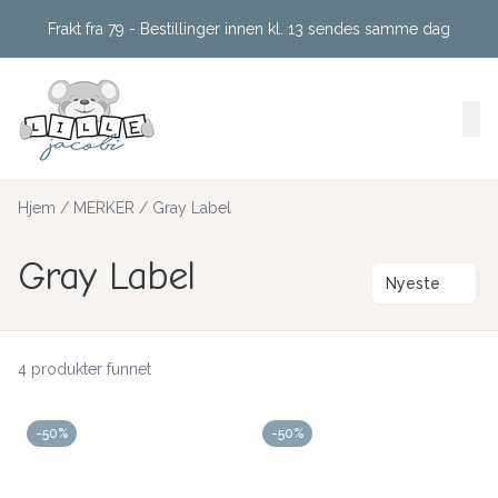
Skip to main content
Frakt fra 79 - Bestillinger innen kl. 13 sendes samme dag
Hjem
/
MERKER
/
Gray Label
Gray Label
Nyeste
4 produkter funnet
-50%
-50%