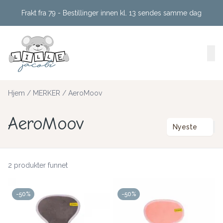
Skip to main content
Frakt fra 79 - Bestillinger innen kl. 13 sendes samme dag
Hjem
/
MERKER
/
AeroMoov
AeroMoov
Nyeste
2 produkter funnet
-50%
-50%