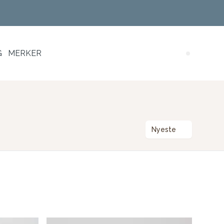
G
MERKER
Search (
Nyeste