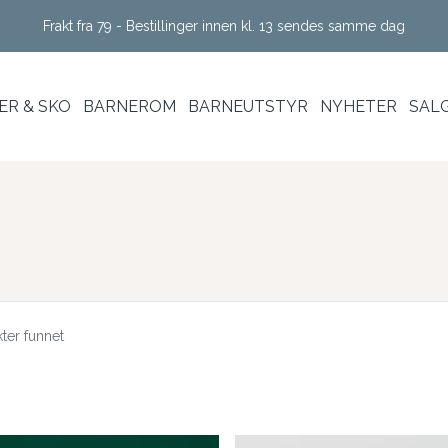
Frakt fra 79 - Bestillinger innen kl. 13 sendes samme dag
R & SKO
BARNEROM
BARNEUTSTYR
NYHETER
SAL
ter funnet