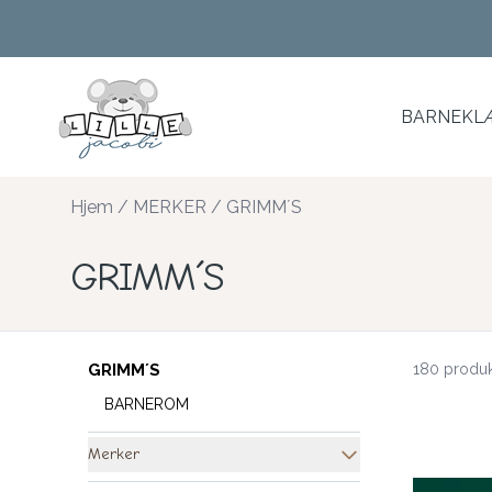
Skip to main content
BARNEKLÆ
Hjem
/
MERKER
/
GRIMM´S
GRIMM´S
GRIMM´S
180 produk
BARNEROM
Merker