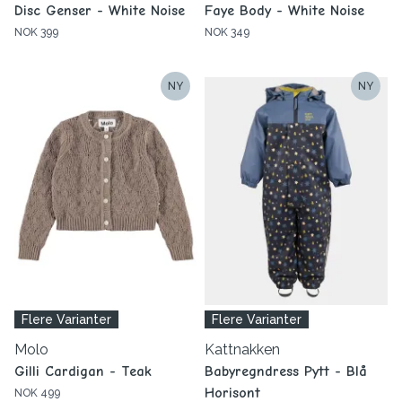
Disc Genser - White Noise
Faye Body - White Noise
NOK 399
NOK 349
NY
NY
Flere Varianter
Flere Varianter
Molo
Kattnakken
Gilli Cardigan - Teak
Babyregndress Pytt - Blå
Horisont
NOK 499