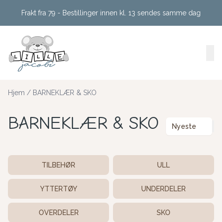
Skip to main content
Frakt fra 79 - Bestillinger innen kl. 13 sendes samme dag
Hjem
/
BARNEKLÆR & SKO
BARNEKLÆR & SKO
Nyeste
TILBEHØR
ULL
YTTERTØY
UNDERDELER
OVERDELER
SKO