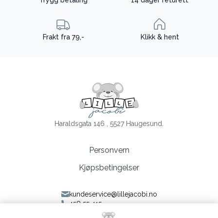
Trygg betaling
14 dager returett
Frakt fra 79,-
Klikk & hent
Haraldsgata 146 , 5527 Haugesund.
Personvern
Kjøpsbetingelser
kundeservice@lillejacobi.no
458 55 415
Følg oss på Facebook