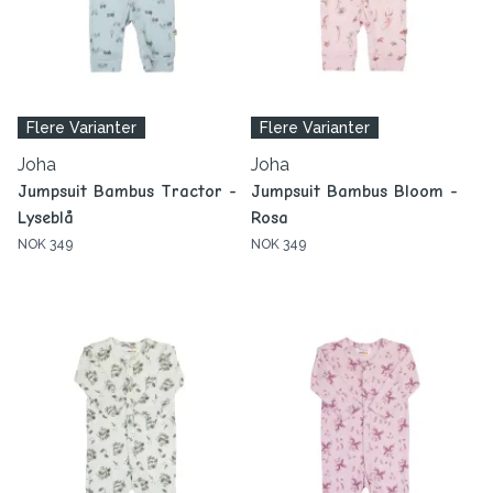
Flere Varianter
Flere Varianter
Joha
Joha
Jumpsuit Bambus Tractor -
Jumpsuit Bambus Bloom -
Lyseblå
Rosa
NOK 349
NOK 349