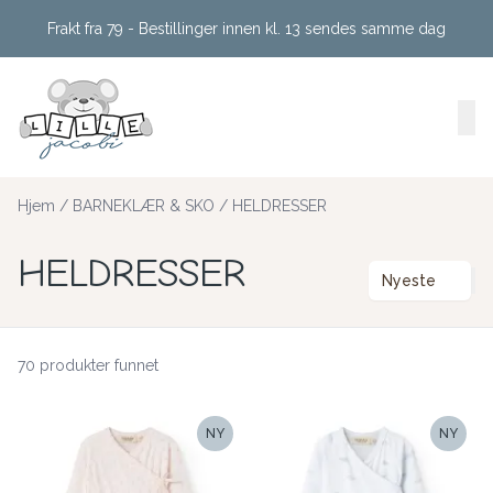
Skip to main content
Frakt fra 79 - Bestillinger innen kl. 13 sendes samme dag
Hjem
/
BARNEKLÆR & SKO
/
HELDRESSER
HELDRESSER
Nyeste
70 produkter funnet
NY
NY