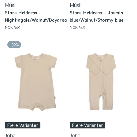
Müsli
Müsli
Stars Heldress -
Stars Heldress - Jasmin
Nightingale/Walnut/Daydream
blue/Walnut/Stormy blue
NOK 349
NOK 349
-30%
Flere Varianter
Flere Varianter
Joha
Joha