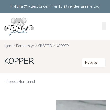
Skip to main content
Frakt fra 79 - Bestillinger innen kl. 13 sendes samme dag
Hjem
/
Barneutstyr
/
SPISETID
/
KOPPER
KOPPER
Nyeste
16 produkter funnet