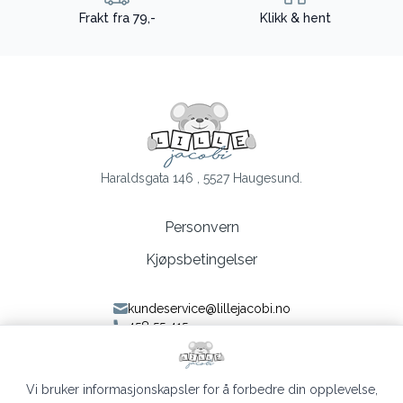
Frakt fra 79,-
Klikk & hent
Haraldsgata 146 , 5527 Haugesund.
Personvern
Kjøpsbetingelser
kundeservice@lillejacobi.no
458 55 415
Følg oss på Facebook
Følg oss på Instagram
Vi bruker informasjonskapsler for å forbedre din opplevelse,