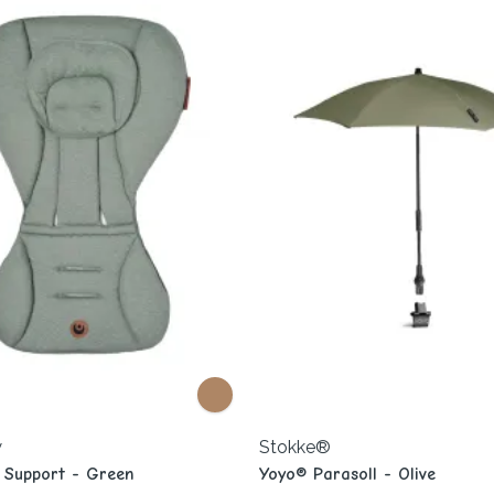
w
Stokke®
 Support - Green
Yoyo® Parasoll - Olive