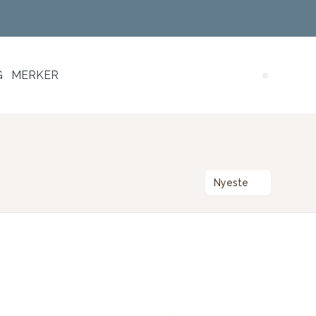
G
MERKER
Search (
Nyeste