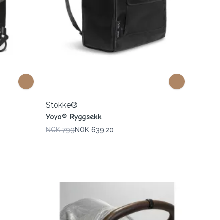
Stokke®
Yoyo® Ryggsekk
NOK 799
NOK 639.20