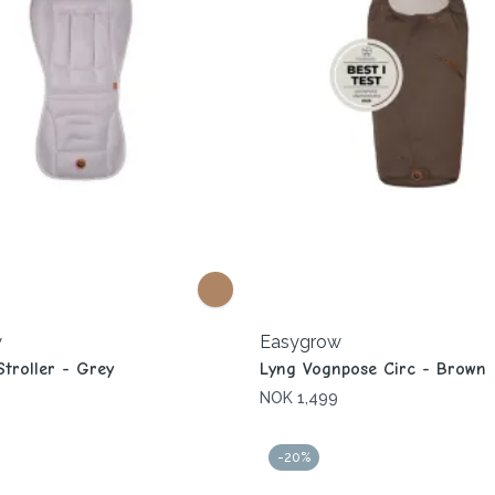
w
Easygrow
Stroller - Grey
Lyng Vognpose Circ - Brown
NOK 1,499
-20%