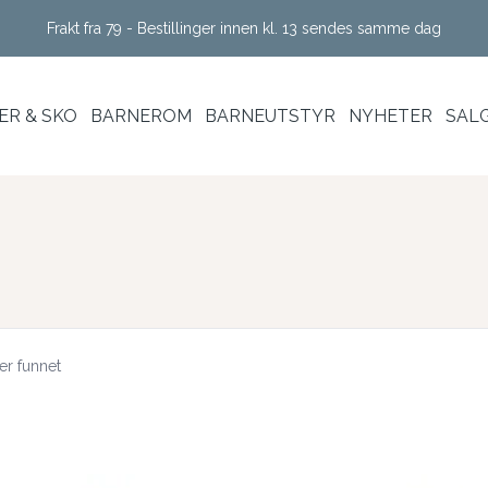
Frakt fra 79 - Bestillinger innen kl. 13 sendes samme dag
R & SKO
BARNEROM
BARNEUTSTYR
NYHETER
SAL
er funnet