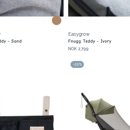
w
Easygrow
ddy - Sand
Fnugg Teddy - Ivory
NOK 2,799
-20%