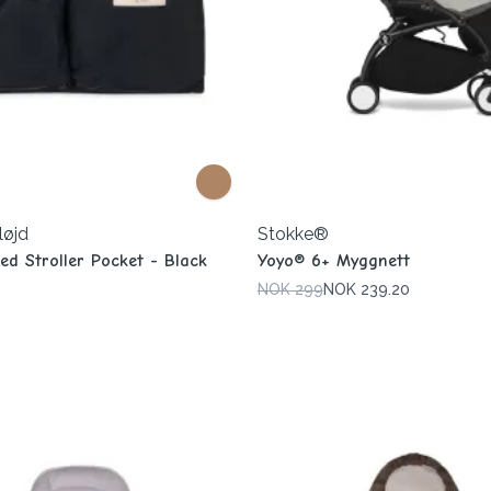
løjd
Stokke®
eed Stroller Pocket - Black
Yoyo® 6+ Myggnett
NOK 299
NOK 239.20