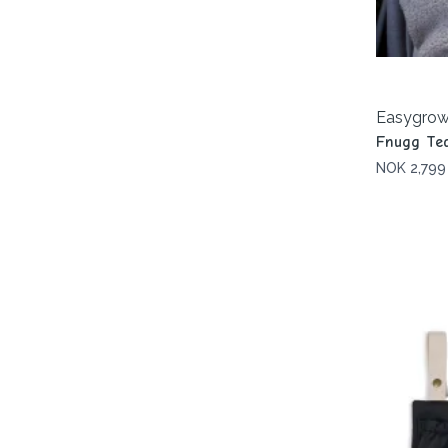
Easygro
Fnugg Te
NOK 2,799