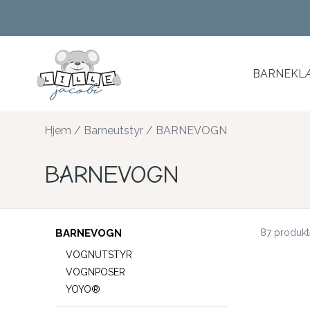
Skip to main content
BARNEKLÆ
Hjem
/
Barneutstyr
/
BARNEVOGN
BARNEVOGN
BARNEVOGN
87 produkt
VOGNUTSTYR
VOGNPOSER
YOYO®