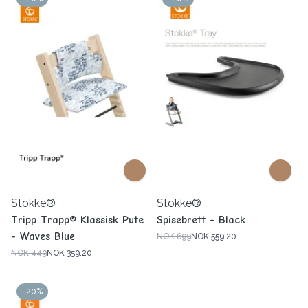
Stokke®
Stokke®
Tripp Trapp® Klassisk Pute
Spisebrett - Black
- Waves Blue
NOK 699
NOK 559.20
NOK 449
NOK 359.20
-20%