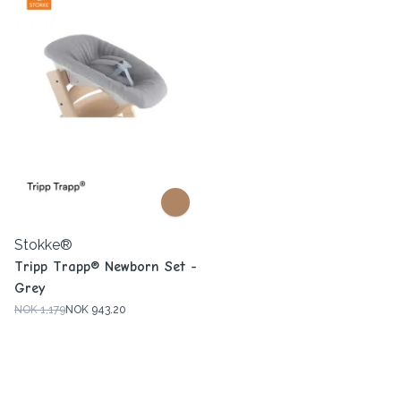
Stokke®
Tripp Trapp® Newborn Set -
Grey
NOK 1,179
NOK 943.20