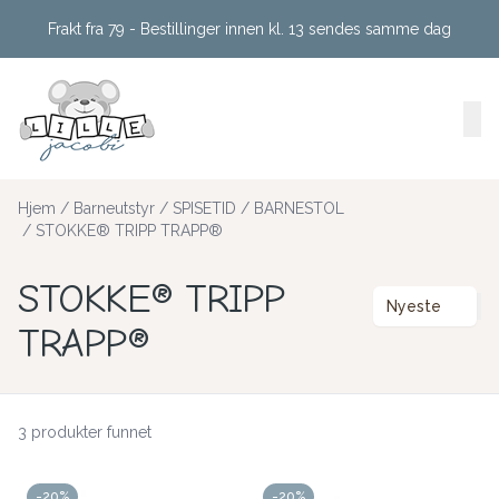
Skip to main content
Frakt fra 79 - Bestillinger innen kl. 13 sendes samme dag
Hjem
/
Barneutstyr
/
SPISETID
/
BARNESTOL
/
STOKKE® TRIPP TRAPP®
STOKKE® TRIPP
Nyeste
TRAPP®
3 produkter funnet
-20%
-20%