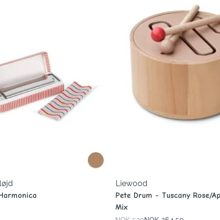
løjd
Liewood
 Harmonica
Pete Drum - Tuscany Rose/Ap
Mix
NOK 529
NOK 264.50