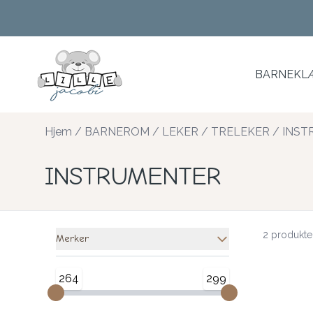
Skip to main content
BARNEKLÆ
Hjem
/
BARNEROM
/
LEKER
/
TRELEKER
/
INST
INSTRUMENTER
2 produkte
Merker
264
299