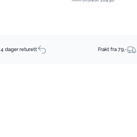
14 dager returett
Frakt fra 79,-