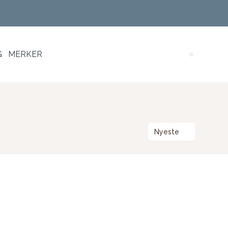
G
MERKER
Search (
Nyeste