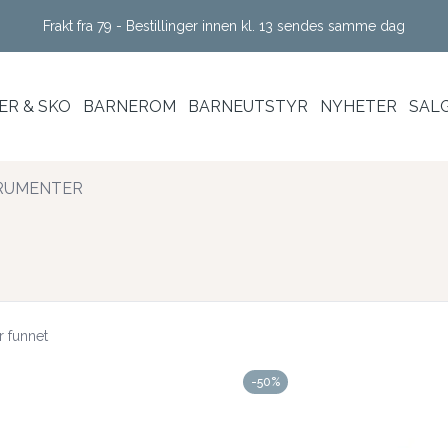
Frakt fra 79 - Bestillinger innen kl. 13 sendes samme dag
R & SKO
BARNEROM
BARNEUTSTYR
NYHETER
SAL
RUMENTER
r funnet
-50%