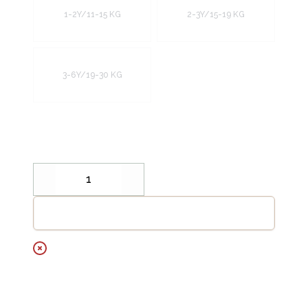
1-2Y/11-15 KG
2-3Y/15-19 KG
3-6Y/19-30 KG
Decrease
Increase
Legg til handlekurv