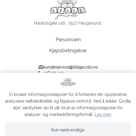
Haraldsgata 146 , 5527 Haugesund.
Personvern
Kjøpsbetingelser
kundeservice@lillejacobi.no
458 55 415
Følg oss på Facebook
Følg oss på Instagram
Vi bruker informasjonskapsler for å forbedre din opplevelse,
analysere nettstedtrafikk og tilpasse innhold. Ved å klikke 'Godta
alle' samtykker du til vår bruk av informasjonskapsler for
analyse- og markedsføringsformål.
Les mer
Lille Jacobi © 2026
Kun nødvendige