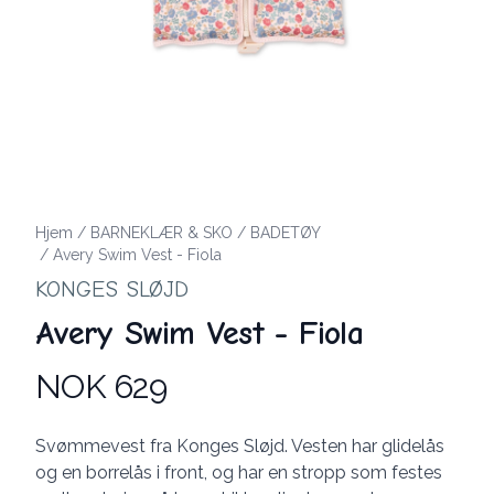
Hjem
/
BARNEKLÆR & SKO
/
BADETØY
/
Avery Swim Vest - Fiola
KONGES SLØJD
Avery Swim Vest - Fiola
NOK 629
Produktdetaljer
Description
Svømmevest fra Konges Sløjd. Vesten har glidelås
og en borrelås i front, og har en stropp som festes