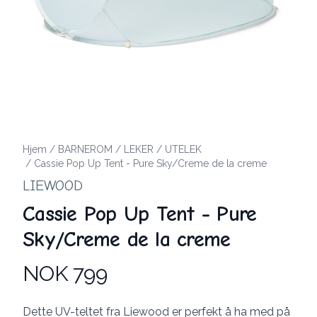
Hjem
/
BARNEROM
/
LEKER
/
UTELEK
/
Cassie Pop Up Tent - Pure Sky/Creme de la creme
LIEWOOD
Cassie Pop Up Tent - Pure
Sky/Creme de la creme
NOK 799
Produktdetaljer
Description
Dette UV-teltet fra Liewood er perfekt å ha med på