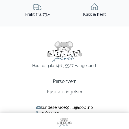
Frakt fra 79,-
Klikk & hent
Haraldsgata 146 , 5527 Haugesund.
Personvern
Kjøpsbetingelser
kundeservice@lillejacobi.no
458 55 415
Følg oss på Facebook
Følg oss på Instagram