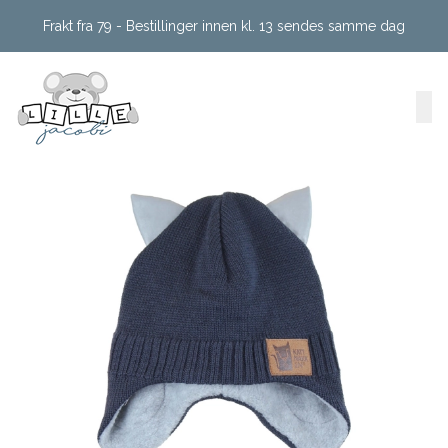
Skip to main content
Frakt fra 79 - Bestillinger innen kl. 13 sendes samme dag