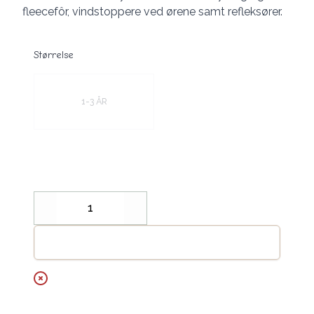
fleecefôr, vindstoppere ved ørene samt refleksører.
Størrelse
Velg en Størrelse
1-3 ÅR
Decrease
Increase
Legg til handlekurv