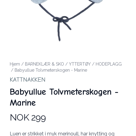
Hjem
/
BARNEKLÆR & SKO
/
YTTERTØY
/
HODEPLAGG
/
Babyullue Tolvmeterskogen - Marine
KATTNAKKEN
Babyullue Tolvmeterskogen -
Marine
NOK 299
Produktdetaljer
Description
Luen er strikket i myk merinoull, har knytting og