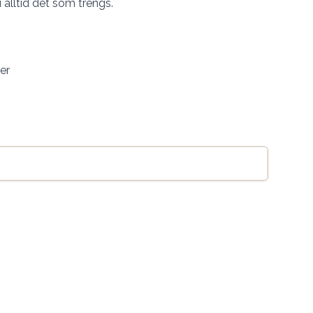
du alltid det som trengs.
ter
Legg til handlekurv
se