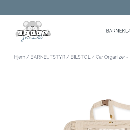
Skip to main content
BARNEKLÆ
Hjem
/
BARNEUTSTYR
/
BILSTOL
/
Car Organizer 