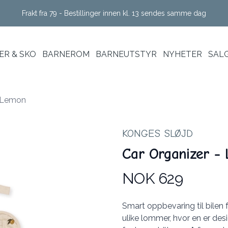
Frakt fra 79 - Bestillinger innen kl. 13 sendes samme dag
R & SKO
BARNEROM
BARNEUTSTYR
NYHETER
SAL
- Lemon
KONGES SLØJD
Car Organizer -
NOK 629
Produktdetaljer
Description
Smart oppbevaring til bilen 
ulike lommer, hvor en er des