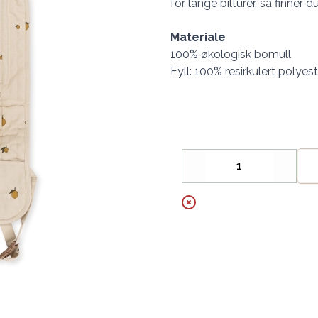
for lange bilturer, så finner 
Materiale
100% økologisk bomull
Fyll: 100% resirkulert polyes
Decrease
Increa