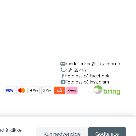
kundeservice@lillejacobi.no
458 55 415
Følg oss på Facebook
Følg oss på Instagram
d å klikke
Kun nødvendige
Godta alle