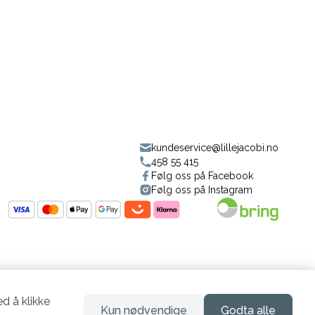
kundeservice@lillejacobi.no
458 55 415
Følg oss på Facebook
Følg oss på Instagram
d å klikke
Kun nødvendige
Godta alle