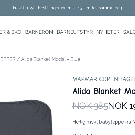
Frakt fra 79 - Bestillinger innen kl. 13 sendes samme dag
R & SKO
BARNEROM
BARNEUTSTYR
NYHETER
SAL
EPPER
/
Alida Blanket Modal - Blue
MARMAR COPENHAGE
Alida Blanket Mo
NOK 385
NOK 1
Produktdetaljer
Description
Herlig mykt babyteppe fra