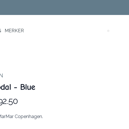
G
MERKER
Search (
N
dal - Blue
92.50
 MarMar Copenhagen.