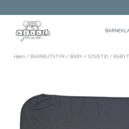
Skip to main content
BARNEKLÆ
Hjem
/
BARNEUTSTYR
/
BABY
/
SOVETID
/
BABYT