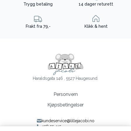
Trygg betaling
14 dager returett
Frakt fra 79,-
Klikk & hent
Haraldsgata 146 , 5527 Haugesund.
Personvern
Kjøpsbetingelser
kundeservice@lillejacobi.no
458 55 415