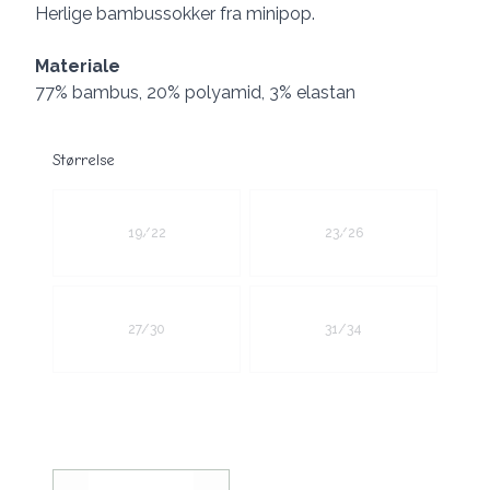
Description
Herlige bambussokker fra minipop.
Materiale
77% bambus, 20% polyamid, 3% elastan
Størrelse
Velg en Størrelse
19/22
23/26
27/30
31/34