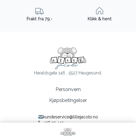
Frakt fra 79,-
Klikk & hent
Haraldsgata 146 , 5527 Haugesund.
Personvern
Kjøpsbetingelser
kundeservice@lillejacobi.no
458 55 415
Følg oss på Facebook
Følg oss på Instagram