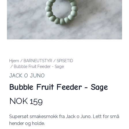
Hjem
/
BARNEUTSTYR
/
SPISETID
/
Bubble Fruit Feeder - Sage
JACK O JUNO
Bubble Fruit Feeder - Sage
NOK 159
Produktdetaljer
Description
Supersøt smakesmokk fra Jack o Juno. Lett for små
hender og holde.