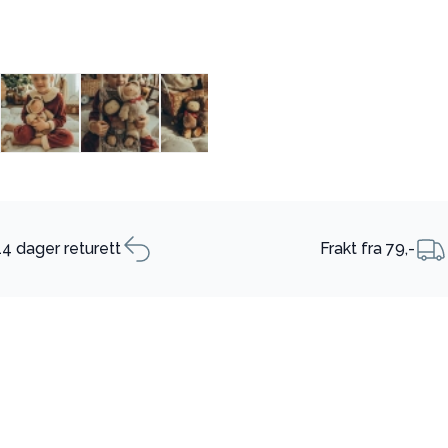
14 dager returett
Frakt fra 79,-