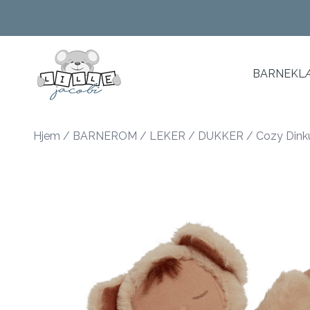
Skip to main content
BARNEKLÆ
Hjem
/
BARNEROM
/
LEKER
/
DUKKER
/
Cozy Dink