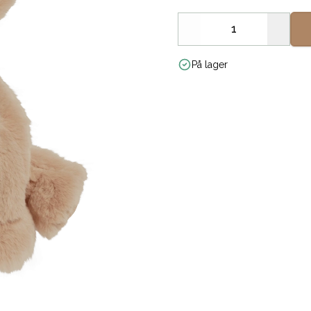
Decrease
Increa
På lager