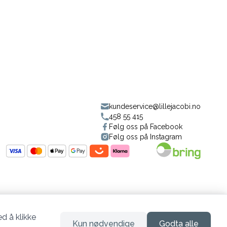
kundeservice@lillejacobi.no
458 55 415
Følg oss på Facebook
Følg oss på Instagram
d å klikke
Kun nødvendige
Godta alle