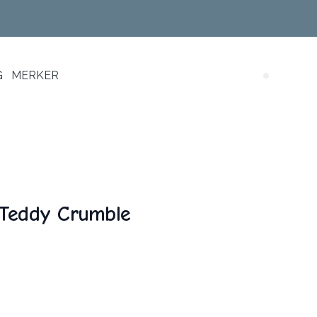
G
MERKER
Search (
 Teddy Crumble