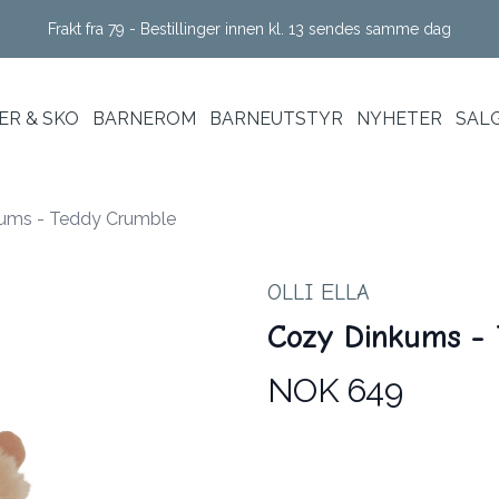
Frakt fra 79 - Bestillinger innen kl. 13 sendes samme dag
R & SKO
BARNEROM
BARNEUTSTYR
NYHETER
SAL
ums - Teddy Crumble
OLLI ELLA
Cozy Dinkums -
NOK 649
Produktdetaljer
Description