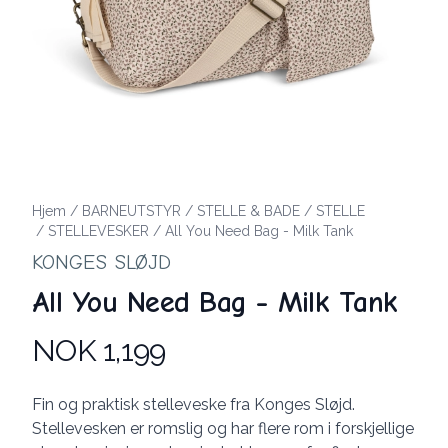
Hjem
/
BARNEUTSTYR
/
STELLE & BADE
/
STELLE
/
STELLEVESKER
/
All You Need Bag - Milk Tank
KONGES SLØJD
All You Need Bag - Milk Tank
NOK 1,199
Produktdetaljer
Description
Fin og praktisk stelleveske fra Konges Sløjd.
Stellevesken er romslig og har flere rom i forskjellige