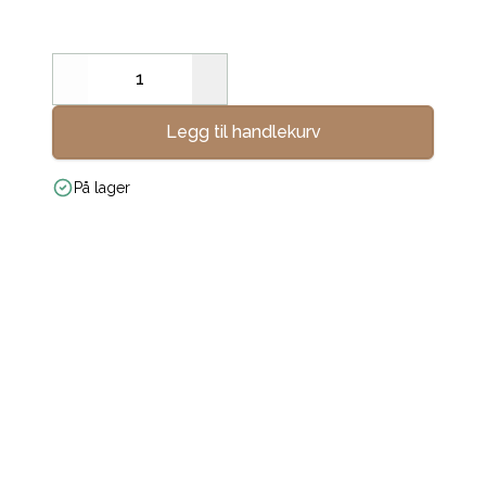
Decrease
Increase
Legg til handlekurv
På lager