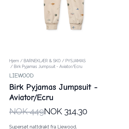
Hjem
/
BARNEKLÆR & SKO
/
PYSJAMAS
/
Birk Pyjamas Jumpsuit - Aviator/Ecru
LIEWOOD
Birk Pyjamas Jumpsuit -
Aviator/Ecru
NOK 449
NOK 314.30
Produktdetaljer
Description
Supersøt nattdrakt fra Liewood.