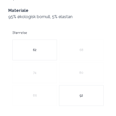
Materiale
95% økologisk bomull, 5% elastan
Størrelse
Velg en Størrelse
62
68
74
80
86
92