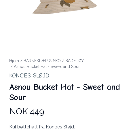
Hjem
/
BARNEKLÆR & SKO
/
BADETØY
/
Asnou Bucket Hat - Sweet and Sour
KONGES SLØJD
Asnou Bucket Hat - Sweet and
Sour
NOK 449
Produktdetaljer
Description
Kul bøttehatt fra Konges Sløjd.