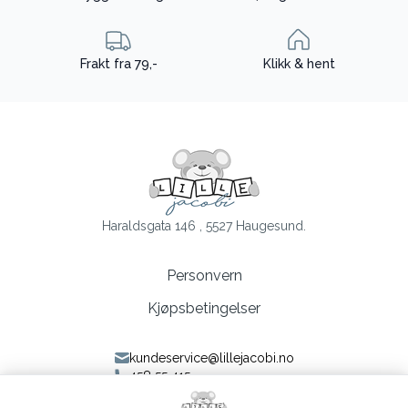
Frakt fra 79,-
Klikk & hent
Haraldsgata 146 , 5527 Haugesund.
Personvern
Kjøpsbetingelser
kundeservice@lillejacobi.no
458 55 415
Følg oss på Facebook