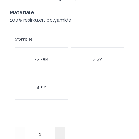
Materiale
100% resirkulert polyamide
Størrelse
Velg en Størrelse
12-18M
2-4Y
5-8Y
Decrease
Increase