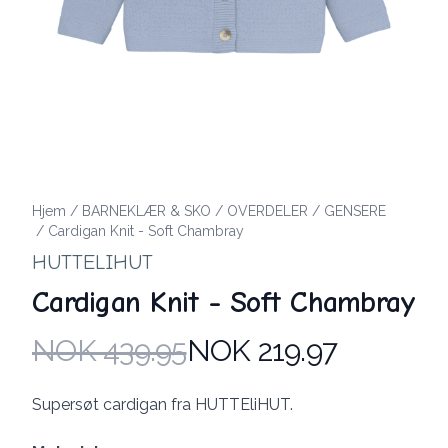
Hjem
/
BARNEKLÆR & SKO
/
OVERDELER
/
GENSERE
/
Cardigan Knit - Soft Chambray
HUTTELIHUT
Cardigan Knit - Soft Chambray
NOK 439.95
NOK 219.97
Produktdetaljer
Description
Supersøt cardigan fra HUTTEliHUT.