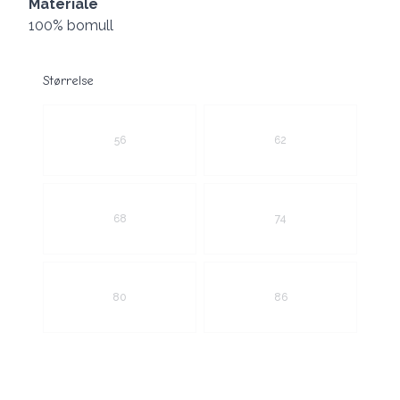
Materiale
100% bomull
Størrelse
Velg en Størrelse
56
62
68
74
80
86