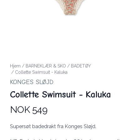
Hjem
/
BARNEKLÆR & SKO
/
BADETØY
/
Collette Swimsuit - Kaluka
KONGES SLØJD
Collette Swimsuit - Kaluka
NOK 549
Produktdetaljer
Description
Supersøt badedrakt fra Konges Sløjd.