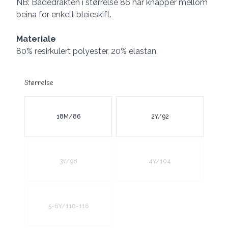
NB: Badedrakten i størrelse 86 har knapper mellom
beina for enkelt bleieskift.
Materiale
80% resirkulert polyester, 20% elastan
Størrelse
Velg en Størrelse
18M/86
2Y/92
3Y/98
4Y/104
5-6Y/110-116