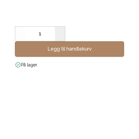
Decrease
Increase
Legg til handlekurv
På lager