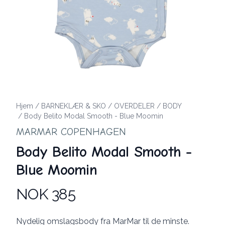
Hjem
/
BARNEKLÆR & SKO
/
OVERDELER
/
BODY
/
Body Belito Modal Smooth - Blue Moomin
MARMAR COPENHAGEN
Body Belito Modal Smooth -
Blue Moomin
NOK 385
Produktdetaljer
Description
Nydelig omslagsbody fra MarMar til de minste.