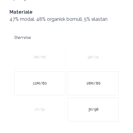
Materiale
47% modal, 48% organisk bomull, 5% elastan
Størrelse
Velg en Størrelse
6M/68
9M/74
12M/80
18M/86
2Y/92
3Y/98