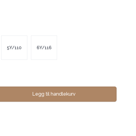
5Y/110
6Y/116
Legg til handlekurv
se