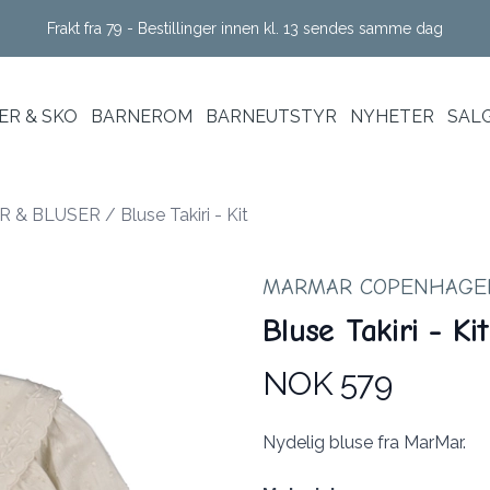
Frakt fra 79 - Bestillinger innen kl. 13 sendes samme dag
R & SKO
BARNEROM
BARNEUTSTYR
NYHETER
SAL
R & BLUSER
/
Bluse Takiri - Kit
MARMAR COPENHAGE
Bluse Takiri - Kit
NOK 579
Produktdetaljer
Description
Nydelig bluse fra MarMar.