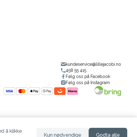
kundeservice@lillejacobi.no
458 55 415
Følg oss på Facebook
Følg oss på Instagram
d å klikke
Kun nødvendige
Godta alle