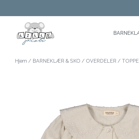
Skip to main content
BARNEKLÆ
Hjem
/
BARNEKLÆR & SKO
/
OVERDELER
/
TOPPE