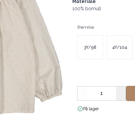
Materiale
100% bomull
Størrelse
Velg en Størrelse
3Y/98
4Y/104
Decrease
Increa
På lager