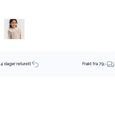
14 dager returett
Frakt fra 79,-