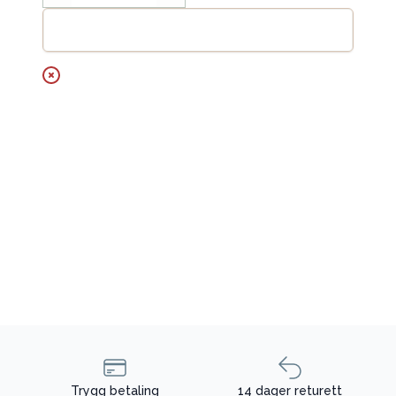
Legg til handlekurv
Trygg betaling
14 dager returett