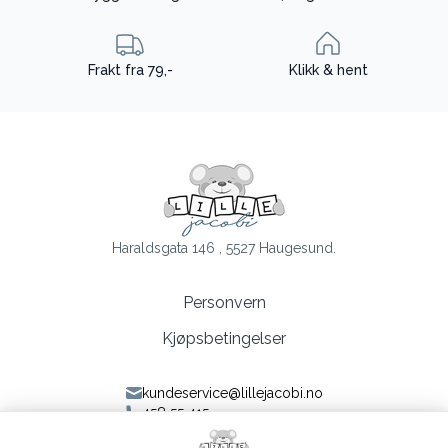
Frakt fra 79,-
Klikk & hent
Haraldsgata 146 , 5527 Haugesund.
Personvern
Kjøpsbetingelser
kundeservice@lillejacobi.no
458 55 415
Følg oss på Facebook