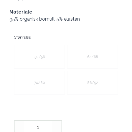
Materiale
95% organisk bomull, 5% elastan
Størrelse
Velg en Størrelse
50/56
62/68
74/80
86/92
Decrease
Increase