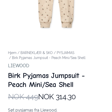
Hjem
/
BARNEKLÆR & SKO
/
PYSJAMAS
/
Birk Pyjamas Jumpsuit - Peach Mini/Sea Shell
LIEWOOD
Birk Pyjamas Jumpsuit -
Peach Mini/Sea Shell
NOK 449
NOK 314.30
Produktdetaljer
Description
Søt pysjamas fra Liewood.