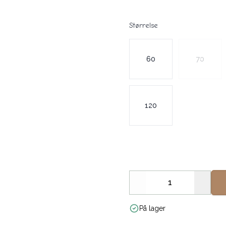
Størrelse
Velg en Størrelse
60
70
120
Decrease
Increa
På lager