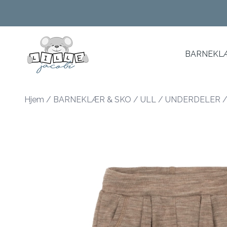
Skip to main content
BARNEKLÆ
Hjem
/
BARNEKLÆR & SKO
/
ULL
/
UNDERDELER