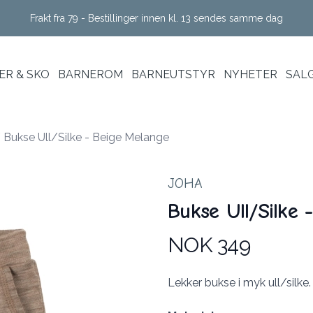
Frakt fra 79 - Bestillinger innen kl. 13 sendes samme dag
R & SKO
BARNEROM
BARNEUTSTYR
NYHETER
SAL
/
Bukse Ull/Silke - Beige Melange
JOHA
Bukse Ull/Silke 
NOK 349
Produktdetaljer
Description
Lekker bukse i myk ull/silke