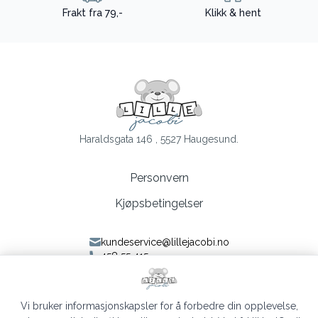
Frakt fra 79,-
Klikk & hent
Haraldsgata 146 , 5527 Haugesund.
Personvern
Kjøpsbetingelser
kundeservice@lillejacobi.no
458 55 415
Følg oss på Facebook
Følg oss på Instagram
Vi bruker informasjonskapsler for å forbedre din opplevelse,