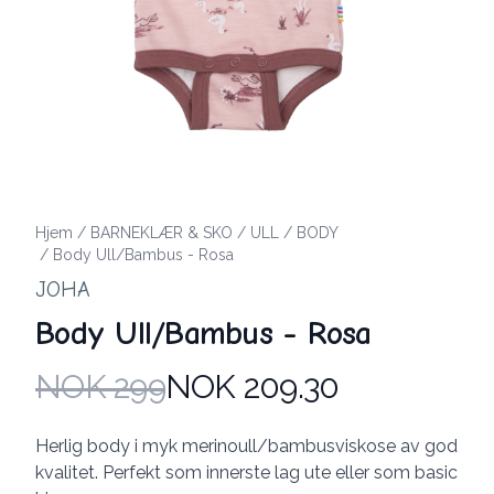
Hjem
/
BARNEKLÆR & SKO
/
ULL
/
BODY
/
Body Ull/Bambus - Rosa
JOHA
Body Ull/Bambus - Rosa
NOK 299
NOK 209.30
Produktdetaljer
Description
Herlig body i myk merinoull/bambusviskose av god
kvalitet. Perfekt som innerste lag ute eller som basic