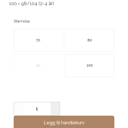
100 = 98/104 (2-4 år)
Størrelse
Velg en Størrelse
70
80
90
100
Decrease
Increase
Legg til handlekurv