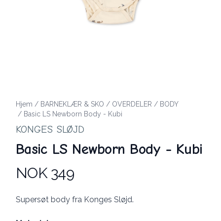
Hjem
/
BARNEKLÆR & SKO
/
OVERDELER
/
BODY
/
Basic LS Newborn Body - Kubi
KONGES SLØJD
Basic LS Newborn Body - Kubi
NOK 349
Produktdetaljer
Description
Supersøt body fra Konges Sløjd.