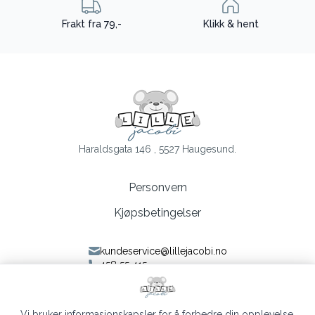
Frakt fra 79,-
Klikk & hent
Haraldsgata 146 , 5527 Haugesund.
Personvern
Kjøpsbetingelser
kundeservice@lillejacobi.no
458 55 415
Følg oss på Facebook
Følg oss på Instagram
Vi bruker informasjonskapsler for å forbedre din opplevelse,