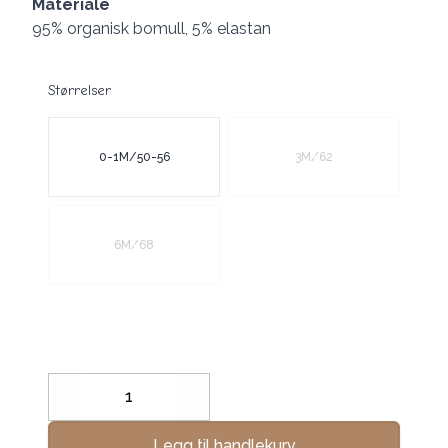
Materiale
95% organisk bomull, 5% elastan
Størrelser
Velg en Størrelser
0-1M/50-56
3M/62
6M/68
Decrease
Increase
Legg til handlekurv