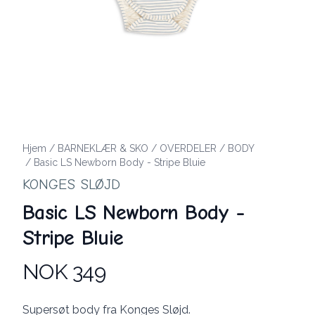
Hjem
/
BARNEKLÆR & SKO
/
OVERDELER
/
BODY
/
Basic LS Newborn Body - Stripe Bluie
KONGES SLØJD
Basic LS Newborn Body -
Stripe Bluie
NOK 349
Produktdetaljer
Description
Supersøt body fra Konges Sløjd.