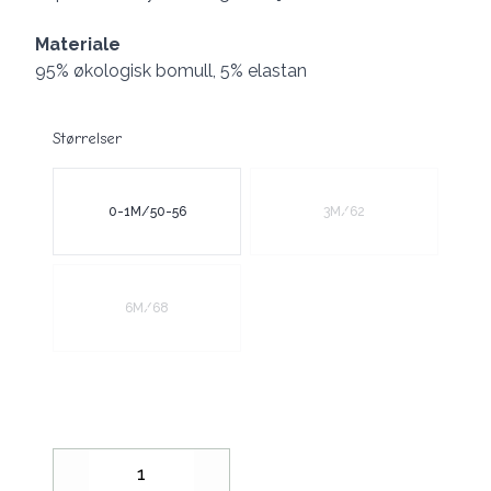
Materiale
95% økologisk bomull, 5% elastan
Størrelser
Velg en Størrelser
0-1M/50-56
3M/62
6M/68
Decrease
Increase