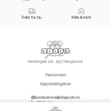
Frakt fra 79,-
Klikk & hent
Haraldsgata 146 , 5527 Haugesund.
Personvern
Kjøpsbetingelser
kundeservice@lillejacobi.no
458 55 415
Følg oss på Facebook