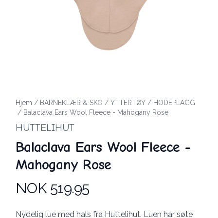
Hjem
/
BARNEKLÆR & SKO
/
YTTERTØY
/
HODEPLAGG
/
Balaclava Ears Wool Fleece - Mahogany Rose
HUTTELIHUT
Balaclava Ears Wool Fleece -
Mahogany Rose
NOK 519.95
Produktdetaljer
Description
Nydelig lue med hals fra Huttelihut. Luen har søte