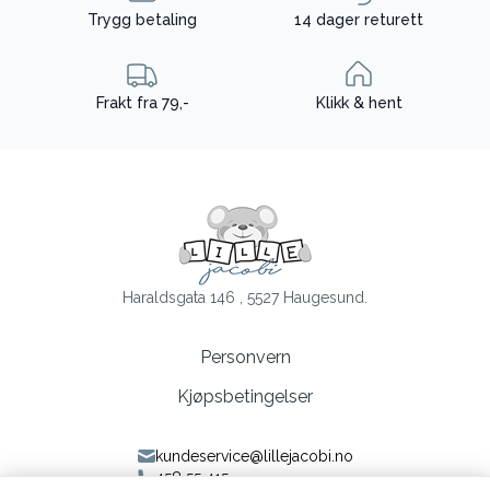
Trygg betaling
14 dager returett
Frakt fra 79,-
Klikk & hent
Haraldsgata 146 , 5527 Haugesund.
Personvern
Kjøpsbetingelser
kundeservice@lillejacobi.no
458 55 415