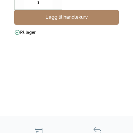
Decrease
Increase
Legg til handlekurv
På lager