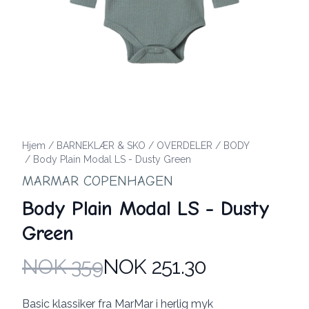
Hjem
/
BARNEKLÆR & SKO
/
OVERDELER
/
BODY
/
Body Plain Modal LS - Dusty Green
MARMAR COPENHAGEN
Body Plain Modal LS - Dusty
Green
NOK 359
NOK 251.30
Produktdetaljer
Description
Basic klassiker fra MarMar i herlig myk