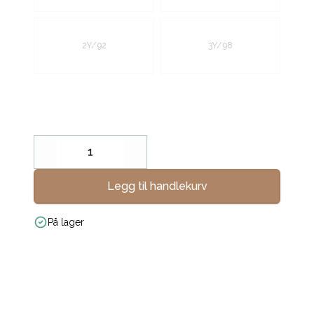
2Y/92
3Y/98
Decrease
Increase
Legg til handlekurv
På lager