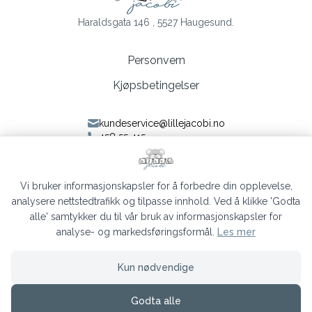
Haraldsgata 146 , 5527 Haugesund.
Personvern
Kjøpsbetingelser
kundeservice@lillejacobi.no
458 55 415
Følg oss på Facebook
Følg oss på Instagram
Vi bruker informasjonskapsler for å forbedre din opplevelse,
analysere nettstedtrafikk og tilpasse innhold. Ved å klikke 'Godta
alle' samtykker du til vår bruk av informasjonskapsler for
analyse- og markedsføringsformål.
Les mer
Lille Jacobi © 2026
Kun nødvendige
Siden driftes av
Shoplabs
Godta alle