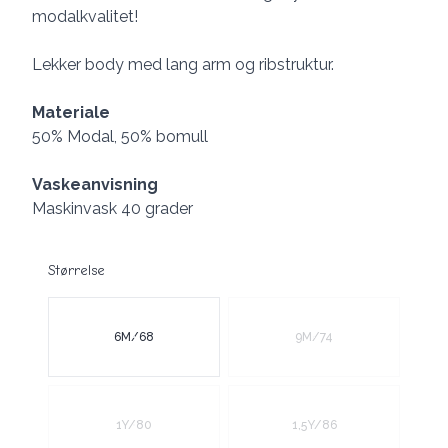
modalkvalitet!
Lekker body med lang arm og ribstruktur.
Materiale
50% Modal, 50% bomull
Vaskeanvisning
Maskinvask 40 grader
Størrelse
Velg en Størrelse
6M/68
9M/74
1Y/80
1,5Y/86