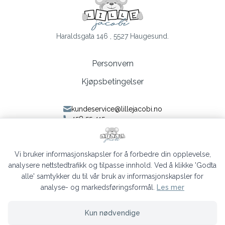
Haraldsgata 146 , 5527 Haugesund.
Personvern
Kjøpsbetingelser
kundeservice@lillejacobi.no
458 55 415
Følg oss på Facebook
Følg oss på Instagram
Vi bruker informasjonskapsler for å forbedre din opplevelse,
analysere nettstedtrafikk og tilpasse innhold. Ved å klikke 'Godta
alle' samtykker du til vår bruk av informasjonskapsler for
analyse- og markedsføringsformål.
Les mer
Lille Jacobi © 2026
Kun nødvendige