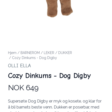
Hjem
/
BARNEROM
/
LEKER
/
DUKKER
/
Cozy Dinkums - Dog Digby
OLLI ELLA
Cozy Dinkums - Dog Digby
NOK 649
Produktdetaljer
Description
Supersøte Dog Digby er myk og kosete, og klar for
å bli barnets beste venn. Dukken er poserbar, med