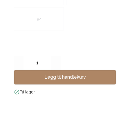
92
Decrease
Increase
Legg til handlekurv
På lager