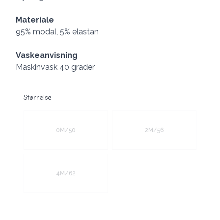
Materiale
95% modal, 5% elastan
Vaskeanvisning
Maskinvask 40 grader
Størrelse
Velg en Størrelse
0M/50
2M/56
4M/62