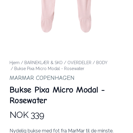
Hjem
/
BARNEKLÆR & SKO
/
OVERDELER
/
BODY
/
Bukse Pixa Micro Modal - Rosewater
MARMAR COPENHAGEN
Bukse Pixa Micro Modal -
Rosewater
NOK 339
Produktdetaljer
Description
Nydelig bukse med fot fra MarMar til de minste.