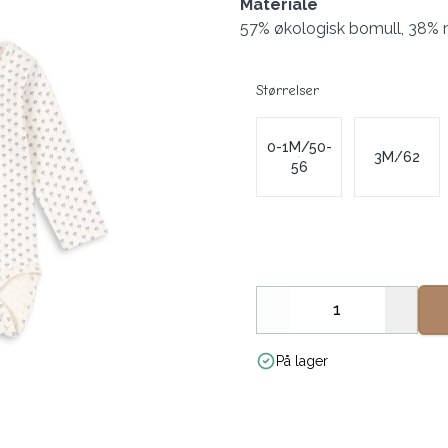
Materiale
57% økologisk bomull, 38% 
Størrelser
Velg en Størrelser
0-1M/50-
3M/62
56
Decrease
Increa
På lager