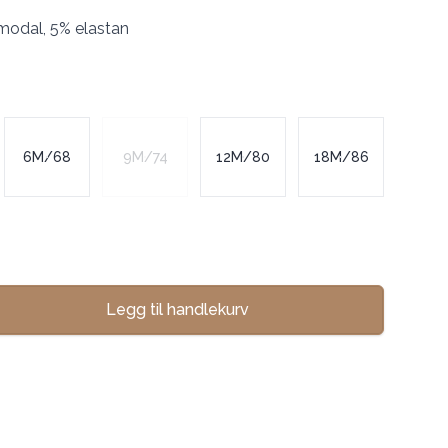
modal, 5% elastan
6M/68
9M/74
12M/80
18M/86
Legg til handlekurv
se