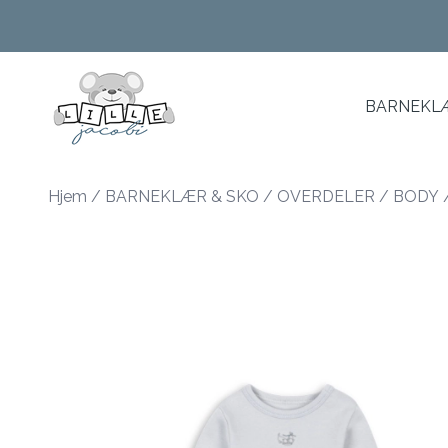
Skip to main content
BARNEKLÆ
Hjem
/
BARNEKLÆR & SKO
/
OVERDELER
/
BODY