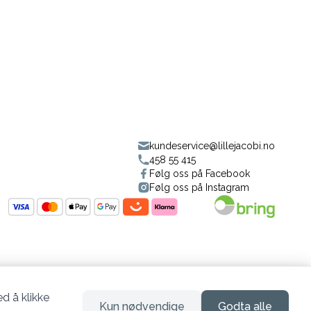
kundeservice@lillejacobi.no
458 55 415
Følg oss på Facebook
Følg oss på Instagram
d å klikke
Kun nødvendige
Godta alle