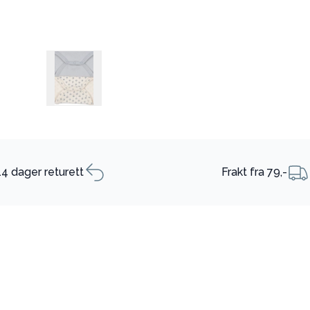
14 dager returett
Frakt fra 79,-