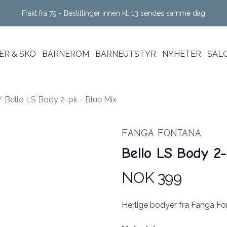
Frakt fra 79 - Bestillinger innen kl. 13 sendes samme dag
R & SKO
BARNEROM
BARNEUTSTYR
NYHETER
SAL
/
Bello LS Body 2-pk - Blue Mix
FANGA FONTANA
Bello LS Body 2-
NOK 399
Produktdetaljer
Description
Herlige bodyer fra Fanga F