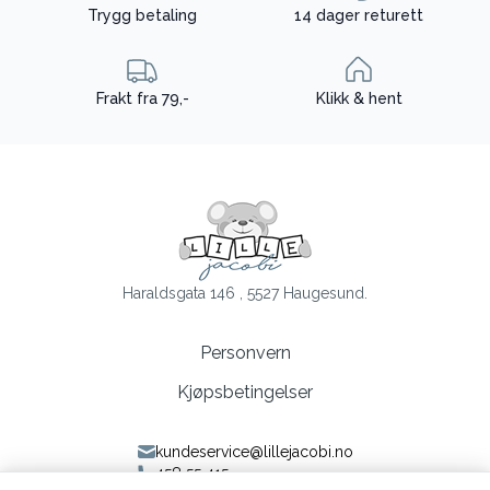
Trygg betaling
14 dager returett
Frakt fra 79,-
Klikk & hent
Haraldsgata 146 , 5527 Haugesund.
Personvern
Kjøpsbetingelser
kundeservice@lillejacobi.no
458 55 415