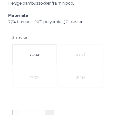
Description
Herlige bambussokker fra minipop.
Materiale
77% bambus, 20% polyamid, 3% elastan
Størrelse
Velg en Størrelse
19/22
23/26
27/30
31/34