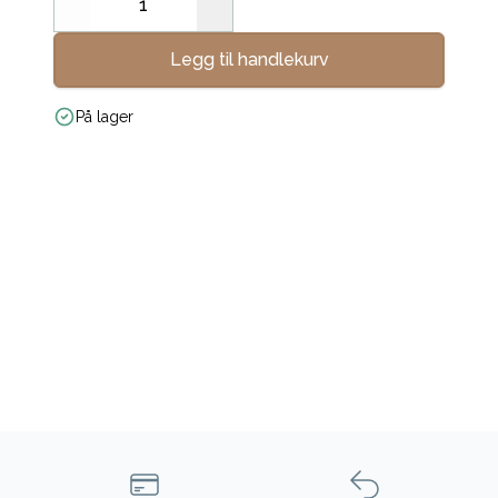
Decrease
Increase
Legg til handlekurv
På lager