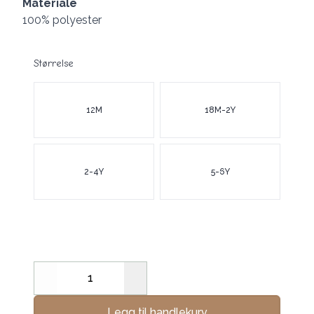
Materiale
100% polyester
Størrelse
Velg en Størrelse
12M
18M-2Y
2-4Y
5-6Y
Decrease
Increase
Legg til handlekurv