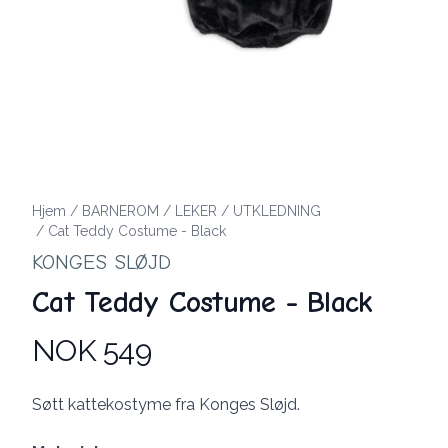
Hjem
/
BARNEROM
/
LEKER
/
UTKLEDNING
/
Cat Teddy Costume - Black
KONGES SLØJD
Cat Teddy Costume - Black
NOK 549
Produktdetaljer
Description
Søtt kattekostyme fra Konges Sløjd.