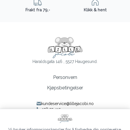
Frakt fra 79,-
Klikk & hent
Haraldsgata 146 , 5527 Haugesund.
Personvern
Kjøpsbetingelser
kundeservice@lillejacobi.no
458 55 415
Følg oss på Facebook
Følg oss på Instagram
Vi bruker informasjonskapsler for å forbedre din opplevelse,