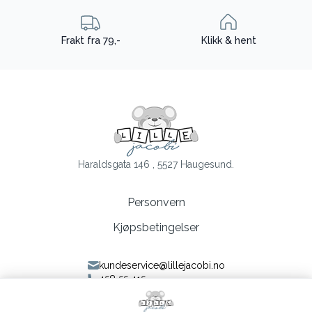
Frakt fra 79,-
Klikk & hent
Haraldsgata 146 , 5527 Haugesund.
Personvern
Kjøpsbetingelser
kundeservice@lillejacobi.no
458 55 415
Følg oss på Facebook
Følg oss på Instagram