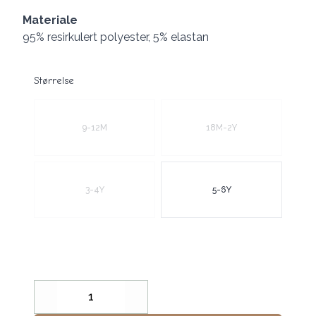
Materiale
95% resirkulert polyester, 5% elastan
Størrelse
Velg en Størrelse
9-12M
18M-2Y
3-4Y
5-6Y
Decrease
Increase