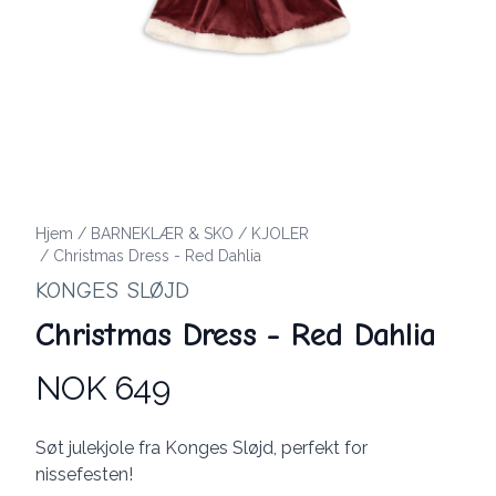
Hjem
/
BARNEKLÆR & SKO
/
KJOLER
/
Christmas Dress - Red Dahlia
KONGES SLØJD
Christmas Dress - Red Dahlia
NOK 649
Produktdetaljer
Description
Søt julekjole fra Konges Sløjd, perfekt for
nissefesten!