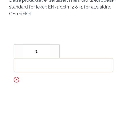
Dette produktet er sertifisert i henhold til europeisk
standard for leker: EN71 del 1, 2 & 3, for alle aldre.
CE-merket
Decrease
Increase
Legg til handlekurv