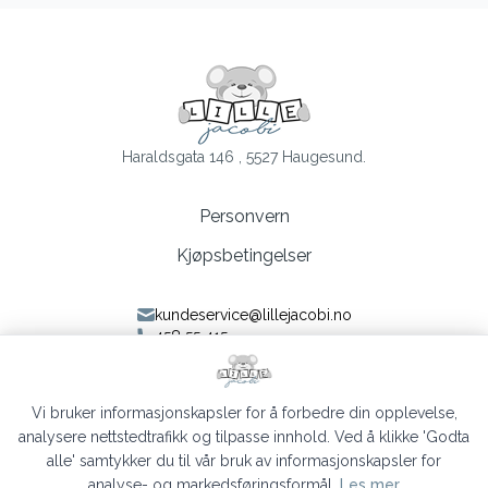
Haraldsgata 146 , 5527 Haugesund.
Personvern
Kjøpsbetingelser
kundeservice@lillejacobi.no
458 55 415
Følg oss på Facebook
Følg oss på Instagram
Vi bruker informasjonskapsler for å forbedre din opplevelse,
analysere nettstedtrafikk og tilpasse innhold. Ved å klikke 'Godta
alle' samtykker du til vår bruk av informasjonskapsler for
analyse- og markedsføringsformål.
Les mer