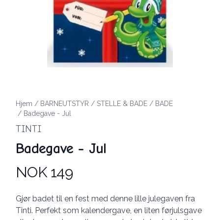
Hjem
/
BARNEUTSTYR
/
STELLE & BADE
/
BADE
/
Badegave - Jul
TINTI
Badegave - Jul
NOK 149
Produktdetaljer
Description
Gjør badet til en fest med denne lille julegaven fra
Tinti. Perfekt som kalendergave, en liten førjulsgave