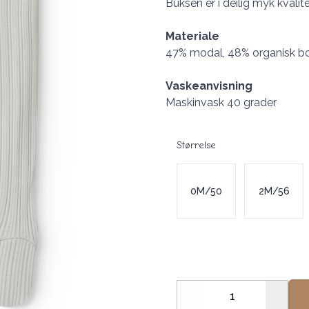
Buksen er i deilig myk kvalite
Materiale
47% modal, 48% organisk bo
Vaskeanvisning
Maskinvask 40 grader
Størrelse
Velg en Størrelse
0M/50
2M/56
Decrease
Increa