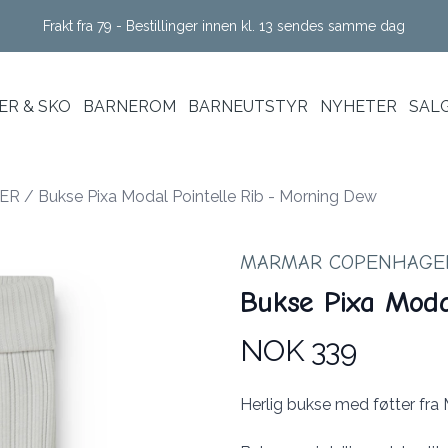
Frakt fra 79 - Bestillinger innen kl. 13 sendes samme dag
R & SKO
BARNEROM
BARNEUTSTYR
NYHETER
SAL
ER
/
Bukse Pixa Modal Pointelle Rib - Morning Dew
MARMAR COPENHAGE
Bukse Pixa Moda
NOK 339
Produktdetaljer
Description
Herlig bukse med føtter fr