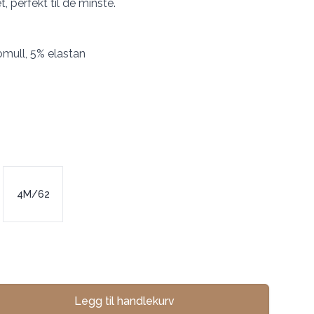
t, perfekt til de minste.
mull, 5% elastan
4M/62
Legg til handlekurv
se