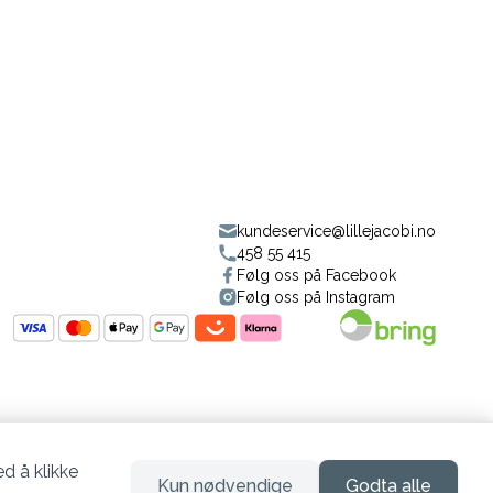
kundeservice@lillejacobi.no
458 55 415
Følg oss på Facebook
Følg oss på Instagram
d å klikke
Kun nødvendige
Godta alle