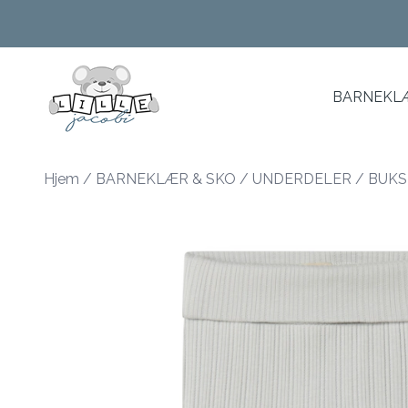
Skip to main content
BARNEKLÆ
Hjem
/
BARNEKLÆR & SKO
/
UNDERDELER
/
BUKS