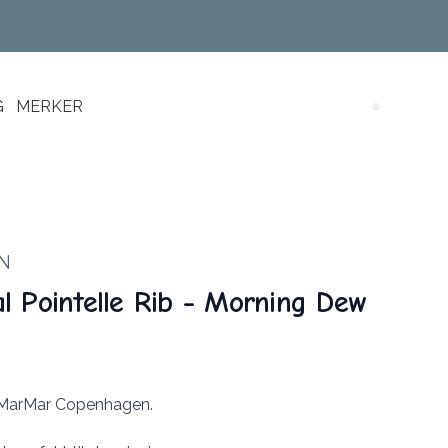
G
MERKER
Search (
N
l Pointelle Rib - Morning Dew
a MarMar Copenhagen.