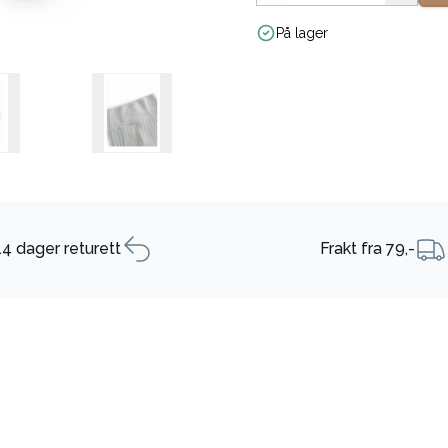
På lager
14 dager returett
Frakt fra 79,-