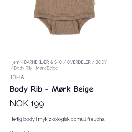
Hjem
/
BARNEKLÆR & SKO
/
OVERDELER
/
BODY
/
Body Rib - Mørk Beige
JOHA
Body Rib - Mørk Beige
NOK 199
Produktdetaljer
Description
Herlig body i myk økologisk bomull fra Joha.