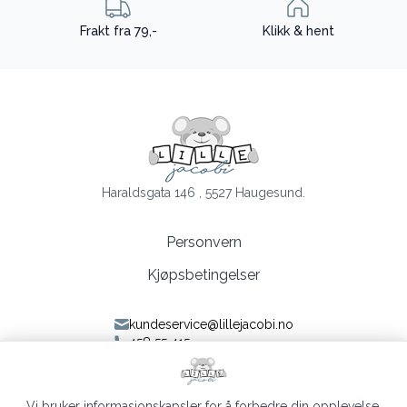
Frakt fra 79,-
Klikk & hent
Haraldsgata 146 , 5527 Haugesund.
Personvern
Kjøpsbetingelser
kundeservice@lillejacobi.no
458 55 415
Følg oss på Facebook
Følg oss på Instagram
Vi bruker informasjonskapsler for å forbedre din opplevelse,