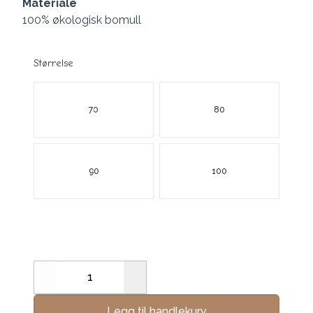
Materiale
100% økologisk bomull
Størrelse
Velg en Størrelse
70
80
90
100
Decrease
Increase
Legg til handlekurv