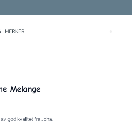
G
MERKER
Search (
me Melange
av god kvalitet fra Joha.