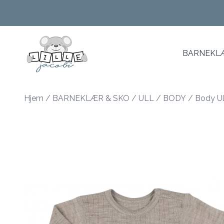
Skip to main content
BARNEKLÆ
Hjem
/
BARNEKLÆR & SKO
/
ULL
/
BODY
/
Body Ul