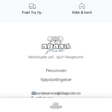
Frakt fra 79,-
Klikk & hent
Haraldsgata 146 , 5527 Haugesund.
Personvern
Kjøpsbetingelser
kundeservice@lillejacobi.no
458 55 415
Følg oss på Facebook
Følg oss på Instagram