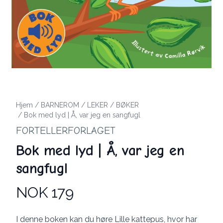
Hjem
/
BARNEROM
/
LEKER
/
BØKER
/
Bok med lyd | Å, var jeg en sangfugl
FORTELLERFORLAGET
Bok med lyd | Å, var jeg en
sangfugl
NOK 179
Produktdetaljer
Description
I denne boken kan du høre Lille kattepus, hvor har