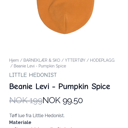
Hjem
/
BARNEKLÆR & SKO
/
YTTERTØY
/
HODEPLAGG
/
Beanie Levi - Pumpkin Spice
LITTLE HEDONIST
Beanie Levi - Pumpkin Spice
NOK 199
NOK 99.50
Produktdetaljer
Description
Tøff lue fra Little Hedonist.
Materiale