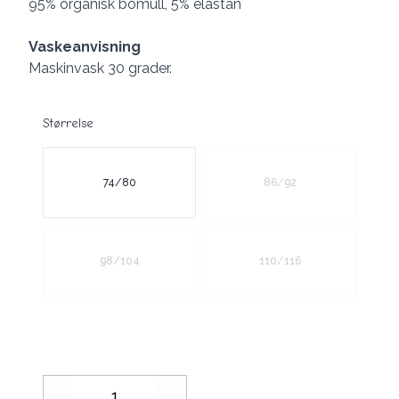
95% organisk bomull, 5% elastan
Vaskeanvisning
Maskinvask 30 grader.
Størrelse
Velg en Størrelse
74/80
86/92
98/104
110/116