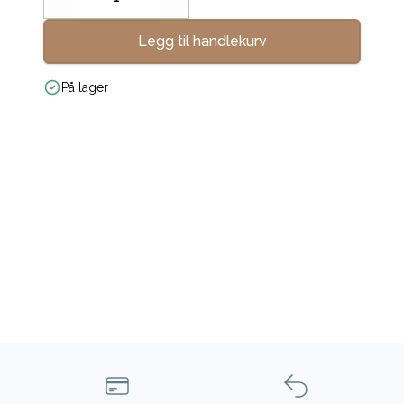
Decrease
Increase
Legg til handlekurv
På lager