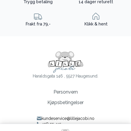
Trygg betaling
14 dager returett
Frakt fra 79,-
Klikk & hent
Haraldsgata 146 , 5527 Haugesund.
Personvern
Kjøpsbetingelser
kundeservice@lillejacobi.no
458 55 415
Følg oss på Facebook