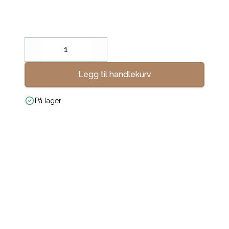
Decrease
Increase
Legg til handlekurv
På lager