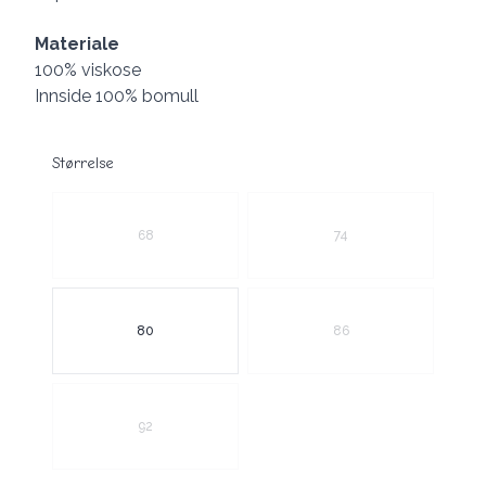
Materiale
100% viskose
Innside 100% bomull
Størrelse
Velg en Størrelse
68
74
80
86
92