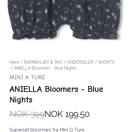
Hjem
/
BARNEKLÆR & SKO
/
UNDERDELER
/
SHORTS
/
ANIELLA Bloomers - Blue Nights
MINI A TURE
ANIELLA Bloomers - Blue
Nights
NOK 399
NOK 199.50
Produktdetaljer
Description
Supersøt bloomers fra Mini Q Ture.